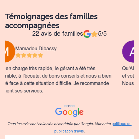
Témoignages des familles
accompagnées
22 avis de familles
5/5
Aminatou
Qu'Allah vous récompense pour votre professionnalisme
J
et votre assistance dans ce moment, merci infiniment.
g
Nous recommandons vivement.
o
c
Tous les avis sont collectés et modérés par Google. Voir notre
politique de
publication d’avis
.