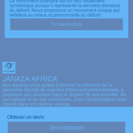
Le monument funéraire est un lieu hautement
symbolique puisqu’il représente la dernière demeure
du défunt. Nous proposons un monument unique qui
reflétera au mieux la personnalité du défunt.
En savoir plus
JANAZA AFRICA
Nos équipes vous aident à honorer la mémoire de la
personne défunte de manière totalement personnalisée, à
perpétuer son souvenir dans le respect de ses volontés, de
ses valeurs et de ses convictions, pour l’accompagner avec
dignité dans son dernier voyage.
Obtenez un devis
Devis obsèques