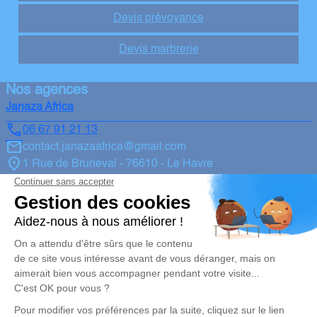
Devis prévoyance
Devis marbrerie
Nos agences
Janaza Africa
06 67 91 21 13
contact.janazaafrica@gmail.com
1 Rue de Bruneval - 76610 - Le Havre
5/5 - 21 avis
Janaza Africa
06 67 91 21 13
contact.janazaafrica@gmail.com
2 Place des Anciens Combattants - 27950 - Saint-Marcel
Janaza Africa
06 67 91 21 13