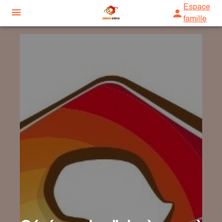
Espace
famille
ORGANISER DES OBSÈQUES
CONVOI MUSULMAN
SERVICES AUX FAMILLES
DÉMARCHES ADMINISTRATIVES
NOS AGENCES
TRANSPORT
NOS FORMATIONS
AGENCE DE TRAPPES
TOILETTE RITUELLE
ESPACES HOMMAGES
AGENCE DE SAINT-MARCEL
PRIÈRE
AGENCE DU HAVRE
INHUMATION