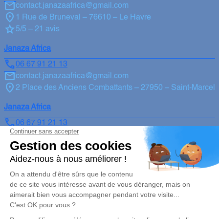
contact.janazaafrica@gmail.com
1 Rue de Bruneval – 76610 – Le Havre
5/5 – 21 avis
Janaza Africa
06 67 91 21 13
contact.janazaafrica@gmail.com
2 Place des Anciens Combattants – 27950 – Saint-Marcel
Janaza Africa
06 67 91 21 13
contact.janazaafrica@gmail.com
4 Avenue Gabriel Péri – 78190 – Trappes
5/5 – 1 avis
Nos Services
Liens utiles
Organiser des obsèques
Avis de décès
Monuments funéraires
Demande de rendez-vous en
agence
Services aux familles