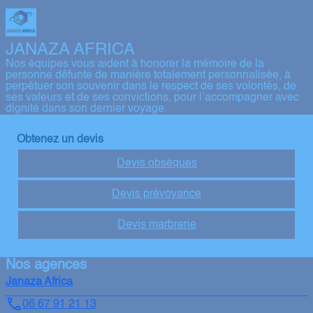
JANAZA AFRICA
Nos équipes vous aident à honorer la mémoire de la
personne défunte de manière totalement personnalisée, à
perpétuer son souvenir dans le respect de ses volontés, de
ses valeurs et de ses convictions, pour l’accompagner avec
dignité dans son dernier voyage.
Obtenez un devis
Devis obsèques
Devis prévoyance
Devis marbrerie
Nos agences
Janaza Africa
06 67 91 21 13