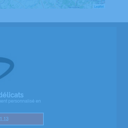
Leaflet
élicats
ment personnalisé en
1 13