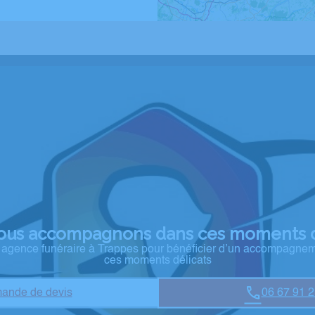
ous accompagnons dans ces moments d
e agence funéraire à Trappes pour bénéficier d’un accompagne
ces moments délicats
ande de devis
06 67 91 2