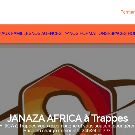
Perman
 AUX FAMILLES
NOS AGENCES
NOS FORMATIONS
ESPACES H
JANAZA AFRICA à Trappes
ICA à Trappes vous accompagne et vous soutient pour gérer l
Prise en charge immédiate 24h/24 et 7j/7.