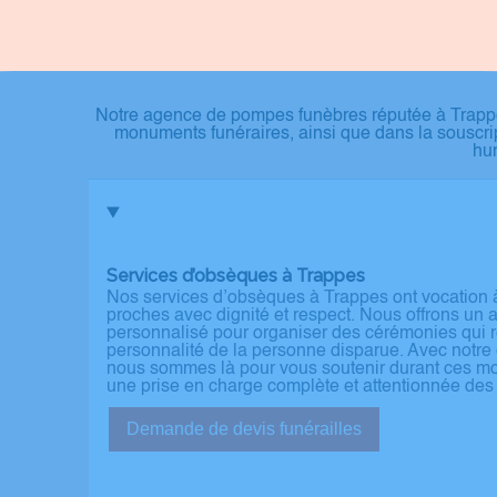
Notre agence de pompes funèbres réputée à Trappe
monuments funéraires, ainsi que dans la souscri
hum
Services d’obsèques à Trappes
Nos services d’obsèques à Trappes ont vocation 
proches avec dignité et respect. Nous offrons u
personnalisé pour organiser des cérémonies qui ref
personnalité de la personne disparue. Avec notre e
nous sommes là pour vous soutenir durant ces mom
une prise en charge complète et attentionnée de
Demande de devis funérailles