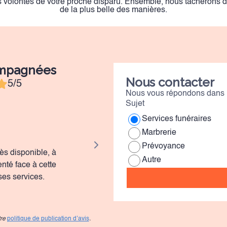
 volontés de votre proche disparu. Ensemble, nous tâcherons 
de la plus belle des manières.
ompagnées
Nous contacter
5/5
Nous vous répondons dans l
Sujet
Services funéraires
Aminatou
Marbrerie
Prévoyance
rès disponible, à
Qu'Allah vous récompense pour votre
Autre
enté face à cette
assistance dans ce moment, merci i
ses services.
vivement.
tre
politique de publication d’avis
.