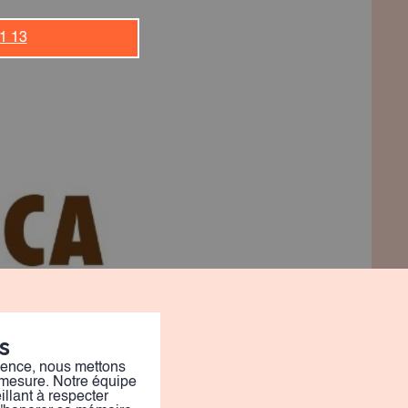
1 13
s
ience, nous mettons
r-mesure. Notre équipe
llant à respecter