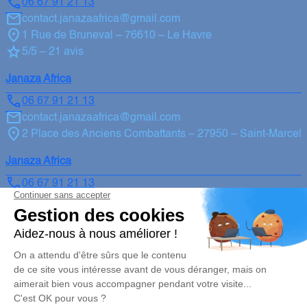
06 67 91 21 13
contact.janazaafrica@gmail.com
1 Rue de Bruneval – 76610 – Le Havre
5/5 – 21 avis
Janaza Africa
06 67 91 21 13
contact.janazaafrica@gmail.com
2 Place des Anciens Combattants – 27950 – Saint-Marcel
Janaza Africa
06 67 91 21 13
contact.janazaafrica@gmail.com
4 Avenue Gabriel Péri – 78190 – Trappes
5/5 – 1 avis
Nos Services
Liens utiles
Organiser des obsèques
Avis de décès
Monuments funéraires
Demande de rendez-vous en
agence