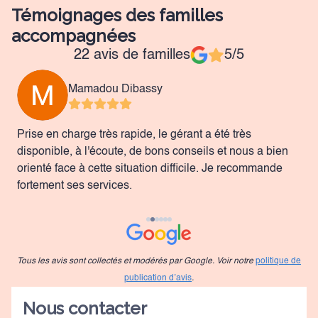
Témoignages des familles
accompagnées
22 avis de familles
5/5
Mamadou Dibassy
Prise en charge très rapide, le gérant a été très
Q
disponible, à l'écoute, de bons conseils et nous a bien
e
orienté face à cette situation difficile. Je recommande
fortement ses services.
Tous les avis sont collectés et modérés par Google. Voir notre
politique de
publication d’avis
.
Nous contacter