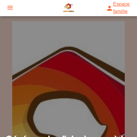
Espace
famille
ORGANISER DES OBSÈQUES
CONVOI MUSULMAN
SERVICES AUX FAMILLES
DÉMARCHES ADMINISTRATIVES
NOS AGENCES
TRANSPORT
NOS FORMATIONS
AGENCE DE TRAPPES
TOILETTE RITUELLE
ESPACES HOMMAGES
AGENCE DE SAINT-MARCEL
PRIÈRE
AGENCE DU HAVRE
INHUMATION