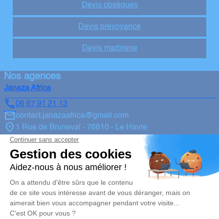
Devis obsèques
Devis prévoyance
Devis marbrerie
Nos agences
Janaza Africa
06 67 91 21 13
contact.janazaafrica@gmail.com
1 Rue de Bruneval - 76610 - Le Havre
5/5 - 21 avis
Janaza Africa
06 67 91 21 13
contact.janazaafrica@gmail.com
2 Place des Anciens Combattants - 27950 - Saint-Marcel
Janaza Africa