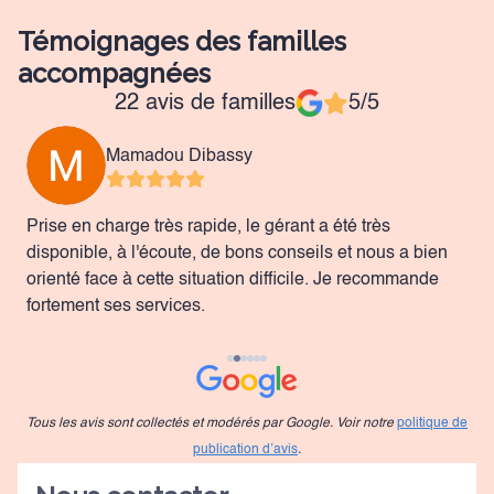
Témoignages des familles
accompagnées
22 avis de familles
5/5
Mamadou Dibassy
Prise en charge très rapide, le gérant a été très
Q
disponible, à l'écoute, de bons conseils et nous a bien
e
orienté face à cette situation difficile. Je recommande
fortement ses services.
Tous les avis sont collectés et modérés par Google. Voir notre
politique de
publication d’avis
.