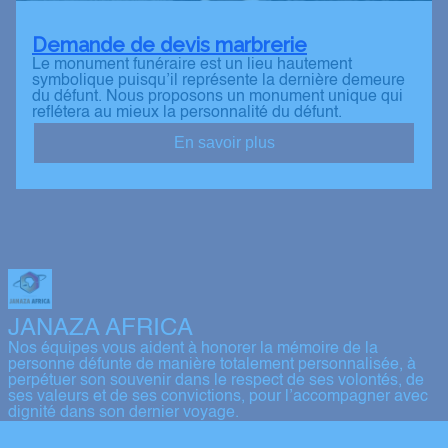
Demande de devis marbrerie
Le monument funéraire est un lieu hautement
symbolique puisqu’il représente la dernière demeure
du défunt. Nous proposons un monument unique qui
reflétera au mieux la personnalité du défunt.
En savoir plus
JANAZA AFRICA
Nos équipes vous aident à honorer la mémoire de la
personne défunte de manière totalement personnalisée, à
perpétuer son souvenir dans le respect de ses volontés, de
ses valeurs et de ses convictions, pour l’accompagner avec
dignité dans son dernier voyage.