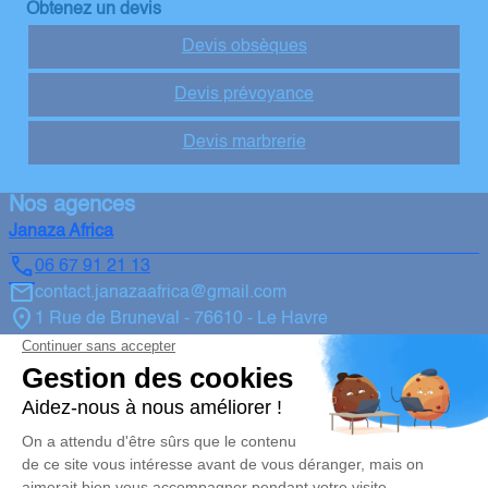
Obtenez un devis
Devis obsèques
Devis prévoyance
Devis marbrerie
Nos agences
Janaza Africa
06 67 91 21 13
contact.janazaafrica@gmail.com
1 Rue de Bruneval - 76610 - Le Havre
5/5 - 21 avis
Janaza Africa
06 67 91 21 13
contact.janazaafrica@gmail.com
2 Place des Anciens Combattants - 27950 - Saint-Marcel