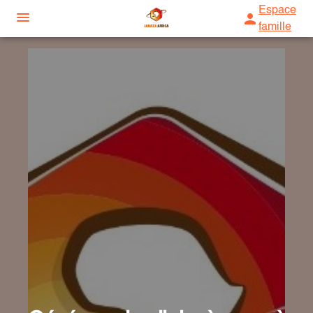
Espace
famille
ORGANISER DES OBSÈQUES
CONVOI MUSULMAN
SERVICES AUX FAMILLES
DÉMARCHES ADMINISTRATIVES
NOS AGENCES
TRANSPORT
NOS FORMATIONS
AGENCE DE TRAPPES
TOILETTE RITUELLE
ESPACES HOMMAGES
AGENCE DE SAINT-MARCEL
PRIÈRE
AGENCE DU HAVRE
INHUMATION