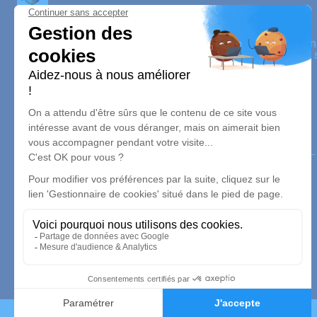
JANAZA AFRICA
Nos équipes vous aident à honorer la mémoire de la person
perpétuer son souvenir dans le respect de ses volontés, de 
dignité dans son dernier voyage.
Nos agences
Janaza Africa
06 67 91 21 13
contact.janazaafrica@gmail.com
1 Rue de Bruneval - 76610 - Le Havre
5/5 - 21 avis