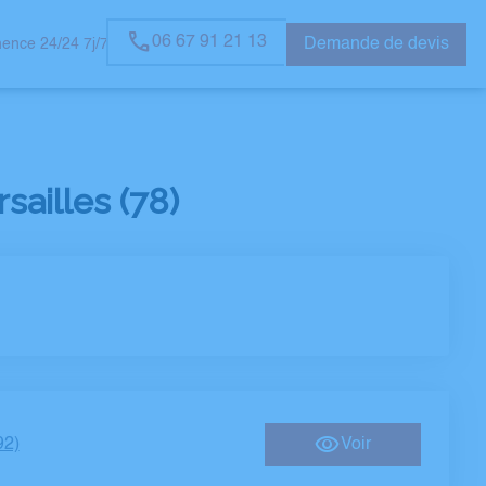
06 67 91 21 13
Demande de devis
ence 24/24 7j/7
OMMAGES
ailles (78)
92)
Voir