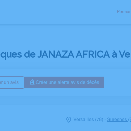
Perman
 AUX FAMILLES
NOS AGENCES
NOS FORMATIONS
ESPACES H
èques de JANAZA AFRICA à Vers
r un avis
Créer une alerte avis de décès
Versailles (78)
Suresnes (
-