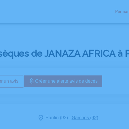
Perman
 AUX FAMILLES
NOS AGENCES
NOS FORMATIONS
ESPACES H
bsèques de JANAZA AFRICA à Pa
r un avis
Créer une alerte avis de décès
Pantin (93)
Garches (92)
-