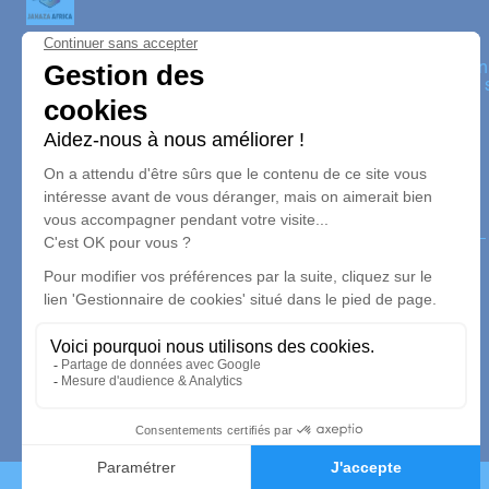
JANAZA AFRICA
Nos équipes vous aident à honorer la mémoire de la person
perpétuer son souvenir dans le respect de ses volontés, de 
dignité dans son dernier voyage.
Nos agences
Janaza Africa
06 67 91 21 13
contact.janazaafrica@gmail.com
1 Rue de Bruneval - 76610 - Le Havre
5/5 - 21 avis