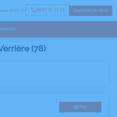
06 67 91 21 13
Demande de devis
ence 24/24 7j/7
OMMAGES
errière (78)
Voir