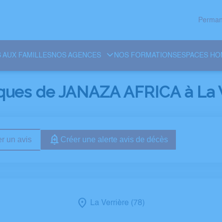
Perman
 AUX FAMILLES
NOS AGENCES
NOS FORMATIONS
ESPACES H
ques de JANAZA AFRICA à La V
r un avis
Créer une alerte avis de décès
La Verrière (78)