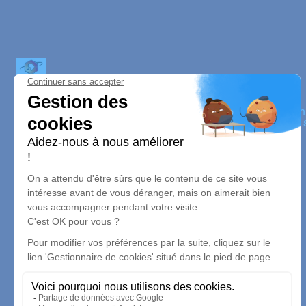
JANAZA AFRICA
Nos équipes vous aident à honorer la mémoire de la person
perpétuer son souvenir dans le respect de ses volontés, de 
dignité dans son dernier voyage.
Nos agences
Janaza Africa
06 67 91 21 13
contact.janazaafrica@gmail.com
1 Rue de Bruneval - 76610 - Le Havre
5/5 - 21 avis