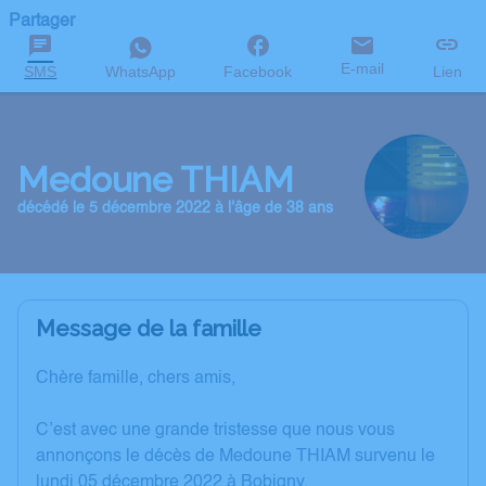
Partager
E-mail
SMS
WhatsApp
Facebook
Lien
Medoune THIAM
décédé le 5 décembre 2022 à l'âge de 38 ans
Message de la famille
Chère famille, chers amis,
C’est avec une grande tristesse que nous vous
annonçons le décès de Medoune THIAM survenu le
lundi 05 décembre 2022 à Bobigny.