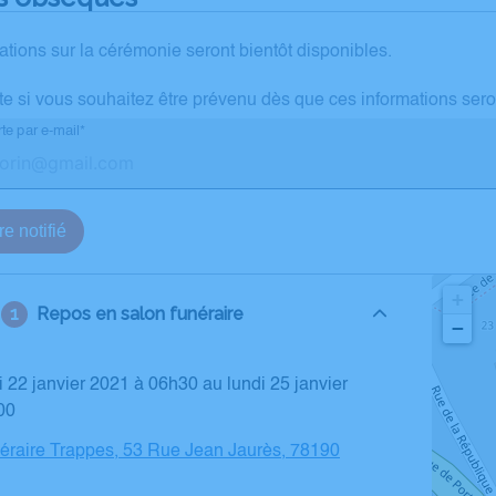
ations sur la cérémonie seront bientôt disponibles.
te si vous souhaitez être prévenu dès que ces informations sero
te par e-mail*
re notifié
+
Repos en salon funéraire
−
00
éraire Trappes, 53 Rue Jean Jaurès, 78190