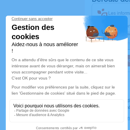
Les inform
Activez une aler
Recevoir une aler
Je veux êt
Du vendredi 22 janvier 2021 à 06h30 au lundi 25 janvier
2021 à 10h
Maison Fun
Trappes