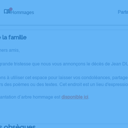
Hommages
Part
0
la famille
hers amis,
grande tristesse que nous vous annonçons le décès de Jean D
ons à utiliser cet espace pour laisser vos condoléances, partag
rs des poèmes ou des textes. Cet endroit est un lieu d'expres
lantation d’arbre hommage est
disponible ici
.
s obsèques