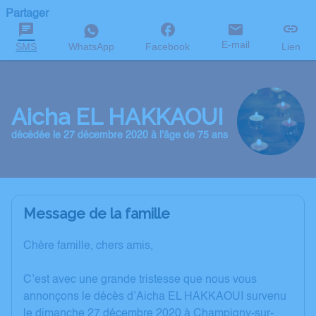
Partager
E-mail
SMS
WhatsApp
Facebook
Lien
Aicha EL HAKKAOUI
décédée le 27 décembre 2020 à l'âge de 75 ans
Message de la famille
Chère famille, chers amis,
C’est avec une grande tristesse que nous vous
annonçons le décès d’Aicha EL HAKKAOUI survenu
le dimanche 27 décembre 2020 à Champigny-sur-