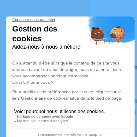
Déroulé de
Le vendre
Mosquée Isl