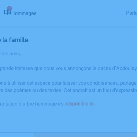
1
Hommages
Part
la famille
hers amis,
grande tristesse que nous vous annonçons le décès d’Abdoulay
ons à utiliser cet espace pour laisser vos condoléances, partag
rs des poèmes ou des textes. Cet endroit est un lieu d'express
lantation d’arbre hommage est
disponible ici
.